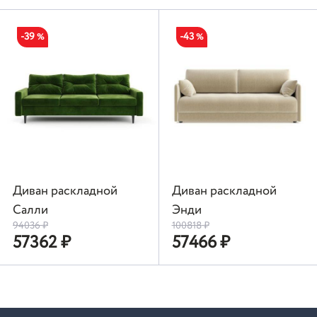
-39
-43
%
%
Диван раскладной
Диван раскладной
Салли
Энди
94036
₽
100818
₽
57362
₽
57466
₽