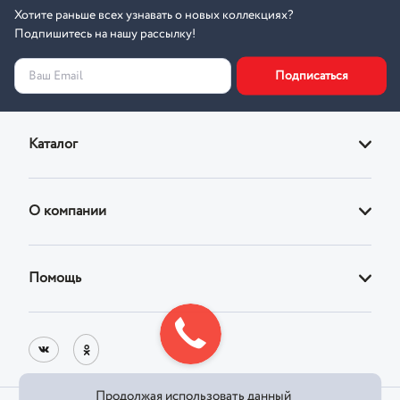
Хотите раньше всех узнавать о новых коллекциях?
Подпишитесь на нашу рассылку!
Подписаться
Ваш Email
Каталог
Диваны
О компании
Кровати
О магазине
Кресла
Помощь
Адреса фирменных магазинов
Стулья
Доставка
Реквизиты
Корпусная
Оплата
Блог
Продолжая использовать данный