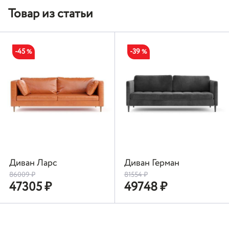
Товар из статьи
-45
-39
%
%
Диван Ларс
Диван Герман
86009
₽
81554
₽
47305
₽
49748
₽