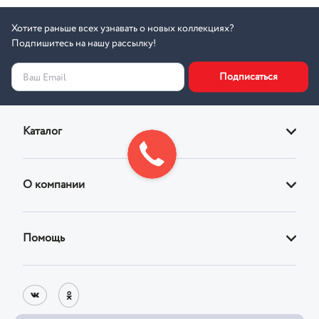
Хотите раньше всех узнавать о новых коллекциях?
Подпишитесь на нашу рассылку!
Подписаться
Ваш Email
Каталог
Диваны
О компании
Кровати
О магазине
Кресла
Помощь
Адреса фирменных магазинов
Стулья
Доставка
Реквизиты
Корпусная
Оплата