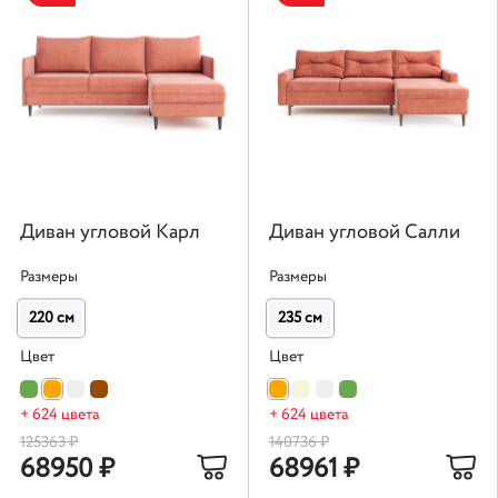
Диван угловой Карл
Диван угловой Салли
Размеры
Размеры
220 см
235 см
Цвет
Цвет
+ 624 цвета
+ 624 цвета
125363
₽
140736
₽
68950
₽
68961
₽