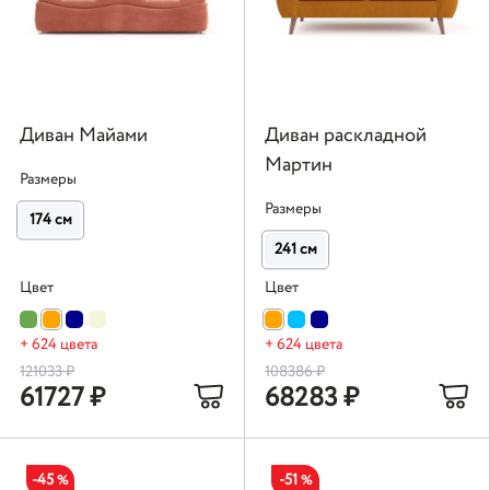
Диван Майами
Диван раскладной
Мартин
Размеры
Размеры
174 см
241 см
Цвет
Цвет
+ 624 цвета
+ 624 цвета
121033
₽
108386
₽
61727
₽
68283
₽
-45
-51
%
%