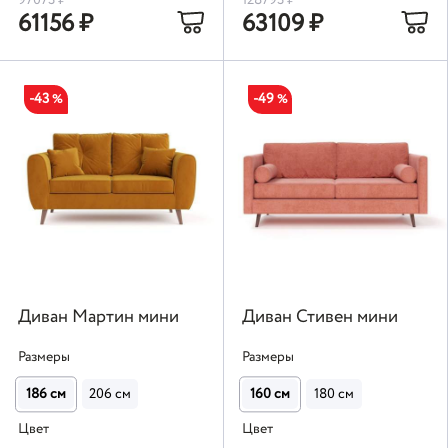
97073
₽
128793
₽
61156
₽
63109
₽
-43
-49
%
%
Диван Мартин мини
Диван Стивен мини
Размеры
Размеры
186 см
206 см
160 см
180 см
Цвет
Цвет