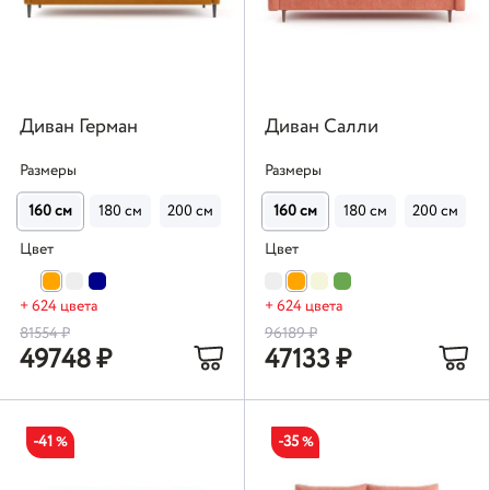
Диван Герман
Диван Салли
Размеры
Размеры
160 см
180 см
200 см
220 см
160 см
180 см
200 см
Цвет
Цвет
+ 624 цвета
+ 624 цвета
81554
₽
96189
₽
49748
₽
47133
₽
-41
-35
%
%