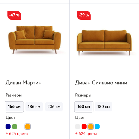
-47
-39
%
%
Диван Мартин
Диван Сильвио мини
Размеры
Размеры
166 см
186 см
206 см
241 см
160 см
180 см
Цвет
Цвет
+ 624 цвета
+ 624 цвета