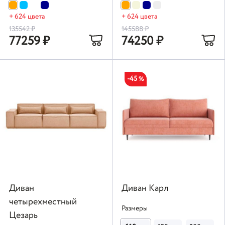
+ 624 цвета
+ 624 цвета
135542
₽
145588
₽
77259
₽
74250
₽
-45
%
Диван
Диван Карл
четырехместный
Размеры
Цезарь