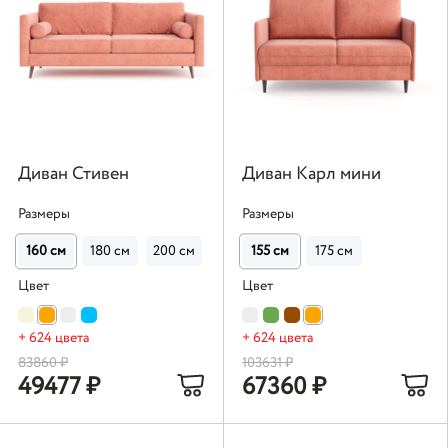
Диван Стивен
Диван Карл мини
Размеры
Размеры
160 см
180 см
200 см
215 см
155 см
175 см
Цвет
Цвет
+ 624 цвета
+ 624 цвета
83860
₽
103631
₽
49477
₽
67360
₽