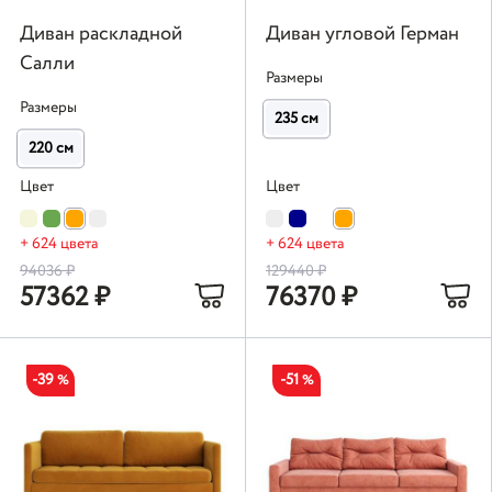
Диван раскладной
Диван угловой Герман
Салли
Размеры
Размеры
235 см
220 см
Цвет
Цвет
+ 624 цвета
+ 624 цвета
94036
₽
129440
₽
57362
₽
76370
₽
-39
-51
%
%