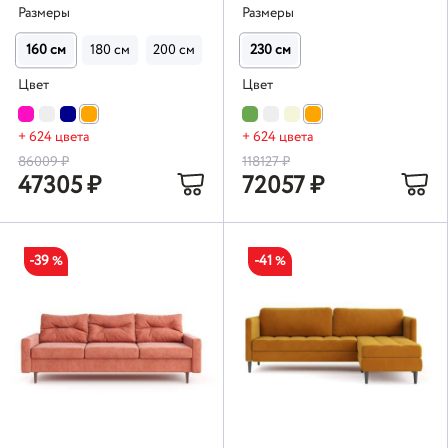
Размеры
Размеры
160 см
180 см
200 см
220 см
230 см
Цвет
Цвет
+ 624 цвета
+ 624 цвета
86009
₽
118127
₽
47305
₽
72057
₽
-39
-41
%
%