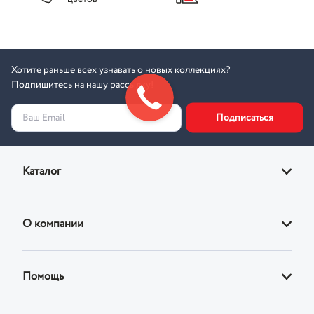
Хотите раньше всех узнавать о новых коллекциях?
Подпишитесь на нашу рассылку!
Подписаться
Ваш Email
Каталог
Диваны
О компании
Кровати
О магазине
Кресла
Помощь
Адреса фирменных магазинов
Стулья
Доставка