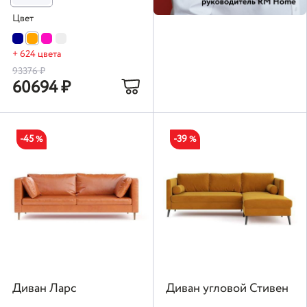
Цвет
+ 624 цвета
93376
₽
60694
₽
-45
-39
%
%
Диван Ларс
Диван угловой Стивен