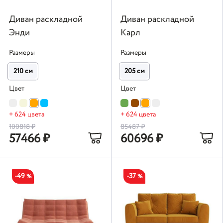
Диван раскладной
Диван раскладной
Энди
Карл
Размеры
Размеры
210 см
205 см
Цвет
Цвет
+ 624 цвета
+ 624 цвета
100818
₽
85487
₽
57466
₽
60696
₽
-49
-37
%
%