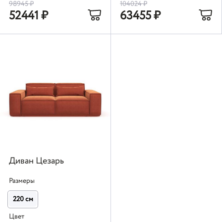
98945
₽
104024
₽
52441
₽
63455
₽
Диван Цезарь
Размеры
220 см
Цвет