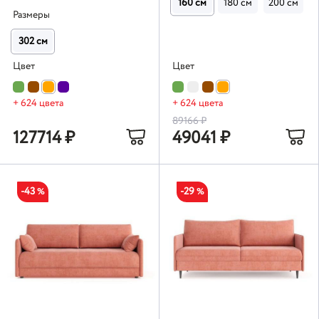
160 см
180 см
200 см
Размеры
302 см
Цвет
Цвет
+ 624 цвета
+ 624 цвета
89166
₽
127714
₽
49041
₽
-43
-29
%
%