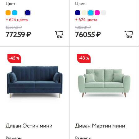
Цвет
Цвет
+ 624 цвета
+ 624 цвета
135542
₽
138281
₽
77259
₽
76055
₽
-45
-43
%
%
Диван Остин мини
Диван Мартин мини
Размеры
Размеры