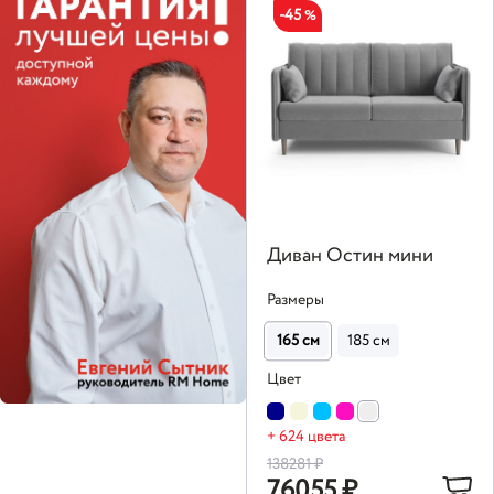
-45
%
Диван Остин мини
Размеры
165 см
185 см
Цвет
+ 624 цвета
138281
₽
76055
₽