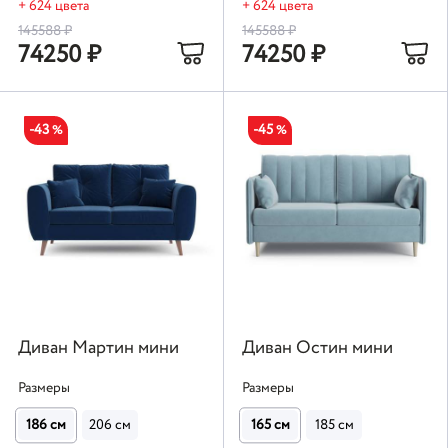
+ 624 цвета
+ 624 цвета
145588
₽
145588
₽
74250
₽
74250
₽
-43
-45
%
%
Диван Мартин мини
Диван Остин мини
Размеры
Размеры
186 см
206 см
165 см
185 см