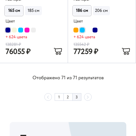
165 см
185 см
186 см
206 см
Цвет
Цвет
+ 624 цвета
+ 624 цвета
138281
₽
135542
₽
76055
₽
77259
₽
Отображено
71
из
71
результатов
1
2
3