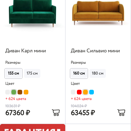
Диван Карл мини
Диван Сильвио мини
Размеры
Размеры
155 см
175 см
160 см
180 см
Цвет
Цвет
+ 624 цвета
+ 624 цвета
103631
₽
104024
₽
67360
₽
63455
₽