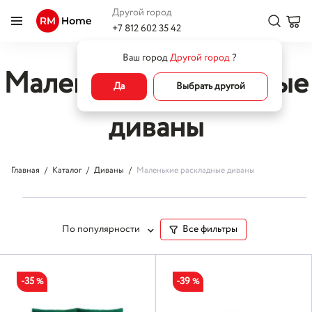
Другой город
+7 812 602 35 42
Ваш город
Другой город
?
Маленькие раскладные
Да
Выбрать другой
диваны
Главная
Каталог
Диваны
Маленькие раскладные диваны
По популярности
Все фильтры
-35
-39
%
%