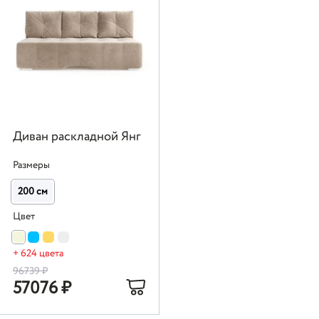
Диван раскладной Янг
Размеры
200 см
Цвет
+ 624 цвета
96739
₽
57076
₽