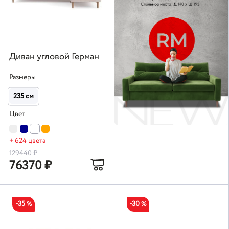
Диван угловой Герман
Размеры
235 см
Цвет
+ 624 цвета
129440
₽
76370
₽
-35
-30
%
%