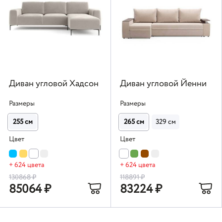
Диван угловой Хадсон
Диван угловой Йенни
Размеры
Размеры
255 см
265 см
329 см
Цвет
Цвет
+ 624 цвета
+ 624 цвета
130868
₽
118891
₽
85064
₽
83224
₽