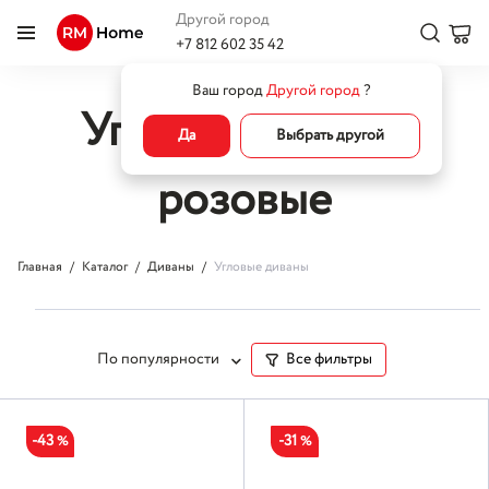
Другой город
+7 812 602 35 42
Ваш город
Другой город
?
Угловые диваны
Да
Выбрать другой
розовые
Главная
Каталог
Диваны
Угловые диваны
По популярности
Все фильтры
-43
-31
%
%