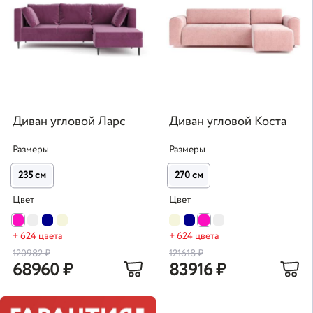
Диван угловой Ларс
Диван угловой Коста
Размеры
Размеры
235 см
270 см
Цвет
Цвет
+ 624 цвета
+ 624 цвета
120982
₽
121618
₽
68960
₽
83916
₽