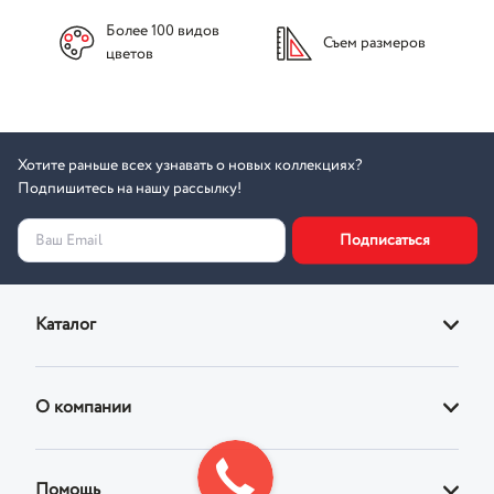
Более 100 видов
Съем размеров
цветов
Хотите раньше всех узнавать о новых коллекциях?
Подпишитесь на нашу рассылку!
Подписаться
Ваш Email
Каталог
Диваны
О компании
Кровати
О магазине
Кресла
Помощь