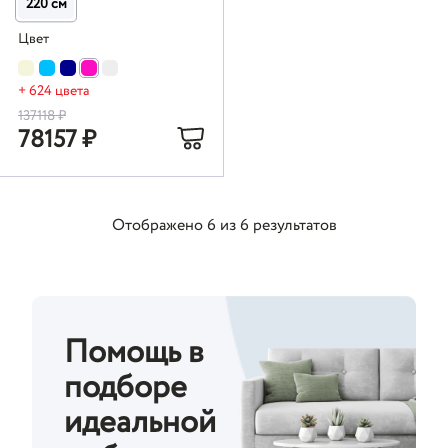
220 см
Цвет
+ 624 цвета
137118
₽
78157
₽
Отображено
6
из
6
результатов
Помощь в
подборе
идеальной