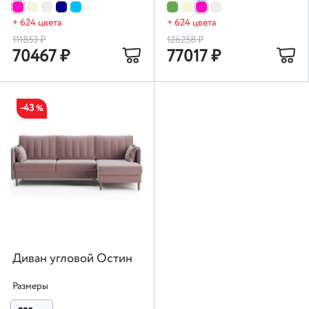
+ 624 цвета
+ 624 цвета
111853
₽
126258
₽
70467
₽
77017
₽
-43
%
Диван угловой Остин
Размеры