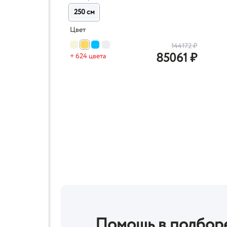
250 см
Цвет
144172
₽
85061
₽
+ 624 цвета
Помощь в подбор