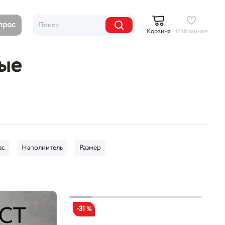
опрос
Корзина
Избранное
тые
ас
Наполнитель
Размер
-31
%