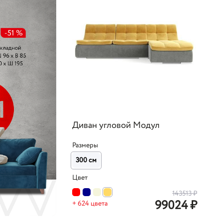
Диван угловой Модул
Размеры
300 см
Цвет
143513
₽
99024
₽
+ 624 цвета