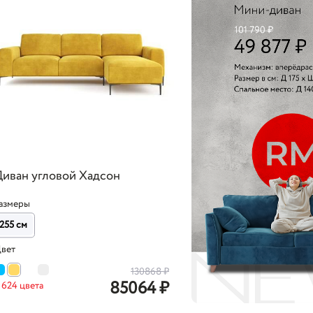
Диван угловой Хадсон
азмеры
255 см
вет
130868
₽
85064
₽
 624 цвета