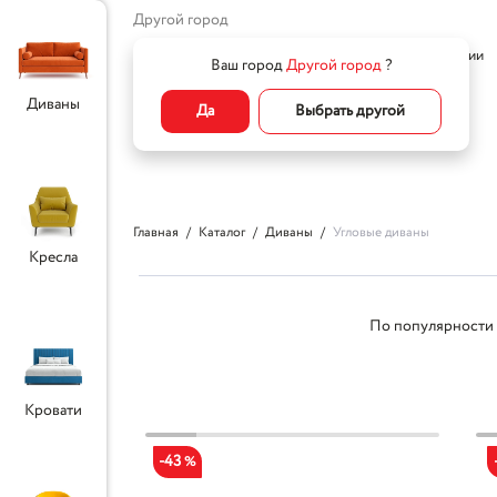
Другой город
Home
Все товары
О компании
Ваш город
Другой город
?
Диваны
Да
Выбрать другой
Главная
Каталог
Диваны
Угловые диваны
Кресла
По популярности
Кровати
-43
%