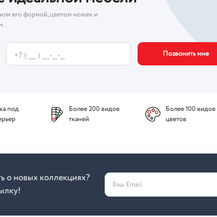
или его формой, цветом ножек и
м.
Позвонить мне
ка под
Более 200 видов
Более 100 видов
ерьер
тканей
цветов
ть о новых коллекциях?
Ваш Email
ылку!