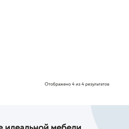
Отображено
4
из
4
результатов
е идеальной мебели