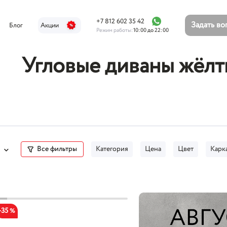
+7 812 602 35 42
Задать в
Блог
Акции
Режим работы:
10:00 до 22:00
Угловые диваны жёл
Все фильтры
Категория
Цена
Цвет
Карк
-35
%