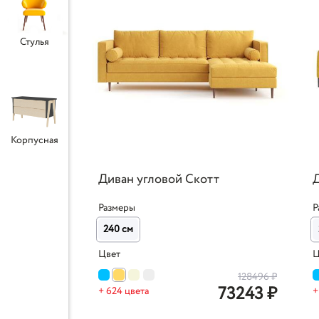
Стулья
Корпусная
Диван угловой Скотт
Размеры
Р
240 см
Цвет
Ц
128496
₽
73243
₽
+ 624 цвета
+