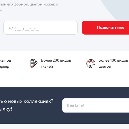
или его формой, цветом ножек и
м.
Позвонить мне
ка под
Более 200 видов
Более 100 видов
ерьер
тканей
цветов
ть о новых коллекциях?
Ваш Email
ылку!