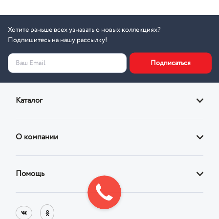
Хотите раньше всех узнавать о новых коллекциях?
Подпишитесь на нашу рассылку!
Подписаться
Ваш Email
Каталог
Диваны
О компании
Кровати
О магазине
Кресла
Помощь
Адреса фирменных магазинов
Стулья
Доставка
Реквизиты
Корпусная