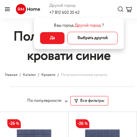
Другой город
+7 812 602 35 42
Ваш город
Другой город
?
Полутороспальные
Да
Выбрать другой
кровати синие
Главная
Каталог
Кровати
Полутороспальные кровати
По популярности
Все фильтры
-26
-26
%
%