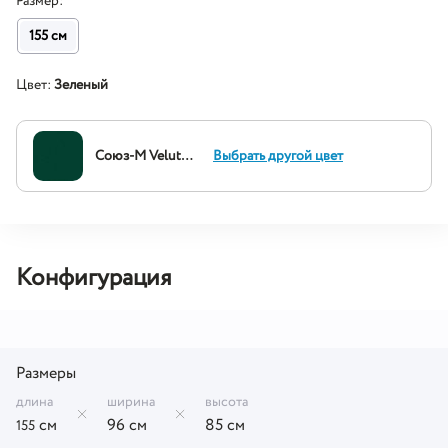
Размер:
155 см
Цвет:
Зеленый
Союз-М Velutto 33
Выбрать другой цвет
Конфигурация
Размеры
длина
ширина
высота
см
96 см
85 см
155