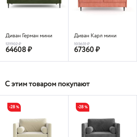
Диван Герман мини
Диван Карл мини
121902
₽
103631
₽
64608
₽
67360
₽
С этим товаром покупают
-28
-28
%
%