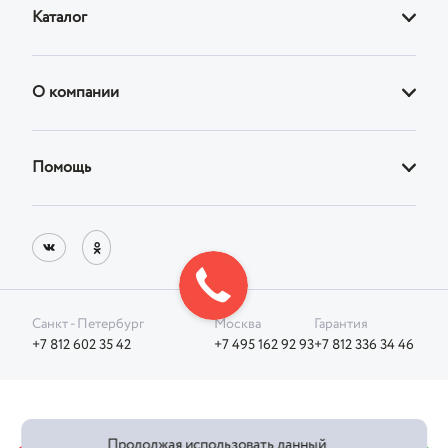
Каталог
Диваны
О компании
Кровати
О магазине
Кресла
Помощь
Адреса фирменных магазинов
Стулья
Доставка
Реквизиты
Корпусная
Оплата
Блог
Возврат товара
Санкт - Петербург
Москва
Гарантия
Фотографии клиентов
+7 812 602 35 42
+7 495 162 92 93
+7 812 336 34 46
Отдел Сервиса
Политика конфиденциальности
Продолжая использовать данный