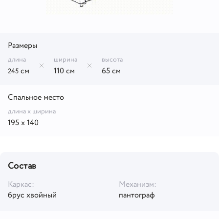
Размеры
длина
ширина
высота
см
110 см
65 см
245
Спальное место
длина x ширина
195 x 140
Состав
Каркас:
Механизм:
брус хвойный
пантограф