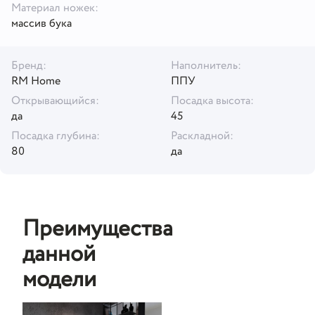
Материал ножек:
массив бука
Бренд:
Наполнитель:
RM Home
ППУ
Открывающийся:
Посадка высота:
да
45
Посадка глубина:
Раскладной:
80
да
Преимущества
данной
модели