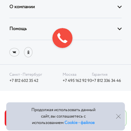
О компании
Кровати
О магазине
Кресла
Помощь
Адреса фирменных магазинов
Стулья
Доставка
Реквизиты
Корпусная
Оплата
Блог
Возврат товара
Санкт - Петербург
Москва
Гарантия
Фотографии клиентов
+7 812 602 35 42
+7 495 162 92 93
+7 812 336 34 46
Отдел Сервиса
Политика конфиденциальности
Продолжая использовать данный
Оферта
сайт, вы соглашаетесь с
Добавить в корзину
Купить в 1 клик
использованием
Cookie - файлов