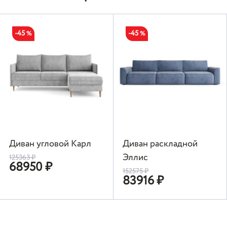
-45
-45
%
%
Диван угловой Карл
Диван раскладной
Эллис
125363
₽
68950
₽
152575
₽
83916
₽