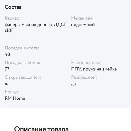
Состав
Каркас:
Механизм:
фанера, массив дерева, ЛДСП,
подъёмный
ДВП
Посадка высота:
48
Посадка глубина:
Наполнитель:
77
ППУ, пружина змейка
Открывающийся:
Раскладной:
да
да
Бренд:
RM Home
Описание товара