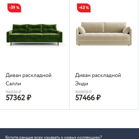
-39
-43
%
%
Диван раскладной
Диван раскладной
Салли
Энди
94036
₽
100818
₽
57362
₽
57466
₽
Хотите раньше всех узнавать о новых коллекциях?