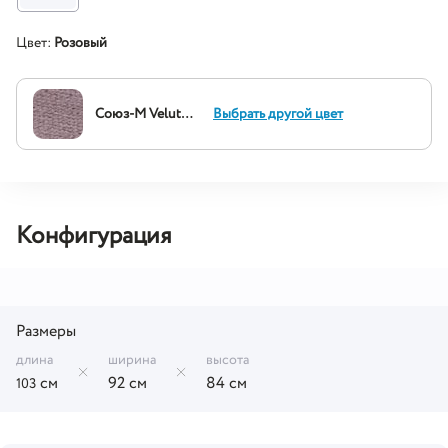
Цвет:
Розовый
Союз-М Velutto 37
Выбрать другой цвет
Конфигурация
Размеры
длина
ширина
высота
см
92 см
84 см
103