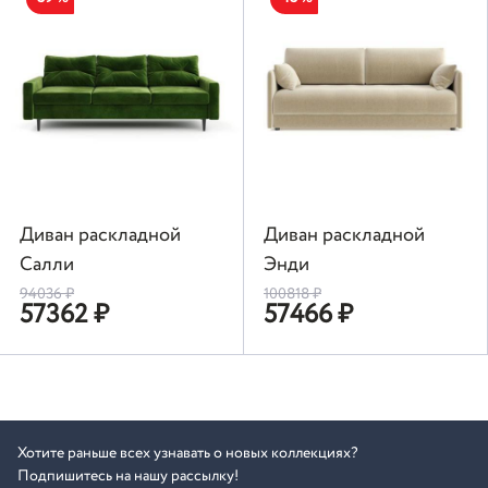
Диван раскладной
Диван раскладной
Салли
Энди
94036
₽
100818
₽
57362
₽
57466
₽
Хотите раньше всех узнавать о новых коллекциях?
Подпишитесь на нашу рассылку!