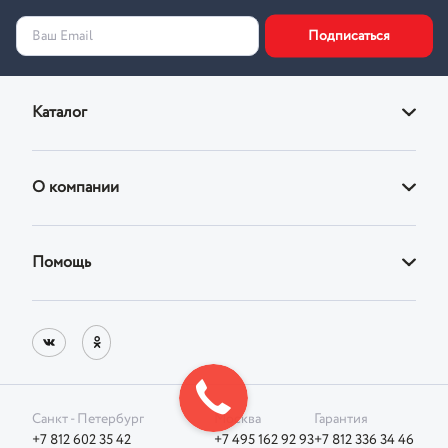
Подписаться
Ваш Email
Каталог
Диваны
О компании
Кровати
О магазине
Кресла
Помощь
Адреса фирменных магазинов
Стулья
Доставка
Реквизиты
Корпусная
Оплата
Блог
Возврат товара
Санкт - Петербург
Москва
Гарантия
Фотографии клиентов
+7 812 602 35 42
+7 495 162 92 93
+7 812 336 34 46