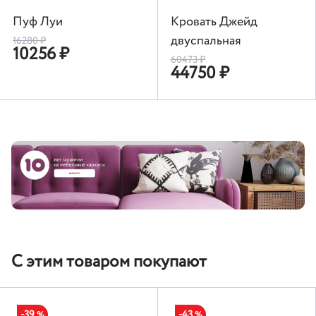
Пуф Луи
Кровать Джейд
двуспальная
16280
₽
10256
₽
60473
₽
44750
₽
С этим товаром покупают
-39
-43
%
%