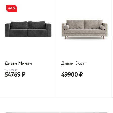
-41
%
Диван Милан
Диван Скотт
92829
₽
54769
₽
49900
₽