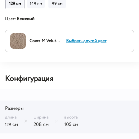
129 см
149 см
99 см
Цвет:
Бежевый
Союз-М Velutto 05
Выбрать другой цвет
Конфигурация
Размеры
длина
ширина
высота
см
208 см
105 см
129