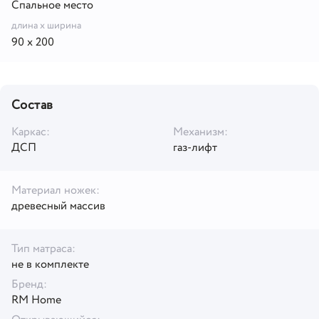
Спальное место
длина x ширина
90 х 200
Состав
Каркас:
Механизм:
ДСП
газ-лифт
Материал ножек:
древесный массив
Тип матраса:
не в комплекте
Бренд:
RM Home