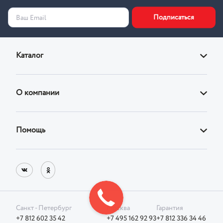
Подписаться
Ваш Email
Каталог
Диваны
О компании
Кровати
О магазине
Кресла
Помощь
Адреса фирменных магазинов
Стулья
Доставка
Реквизиты
Корпусная
Оплата
Блог
Возврат товара
Санкт - Петербург
Москва
Гарантия
Фотографии клиентов
+7 812 602 35 42
+7 495 162 92 93
+7 812 336 34 46