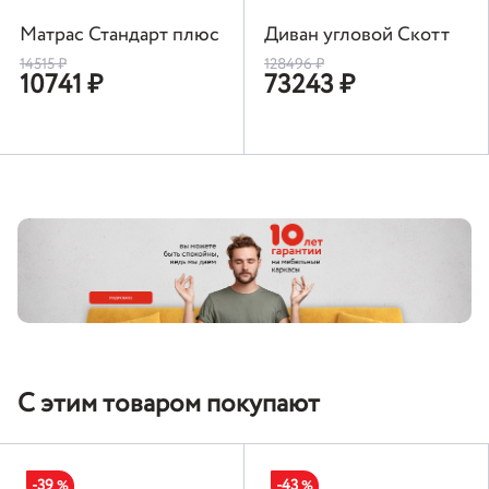
Матрас Стандарт плюс
Диван угловой Скотт
14515
₽
128496
₽
10741
₽
73243
₽
С этим товаром покупают
-39
-43
%
%