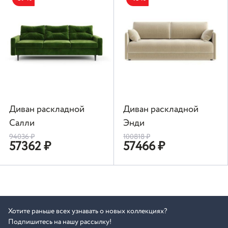
Диван раскладной
Диван раскладной
Салли
Энди
94036
₽
100818
₽
57362
₽
57466
₽
Хотите раньше всех узнавать о новых коллекциях?
Подпишитесь на нашу рассылку!