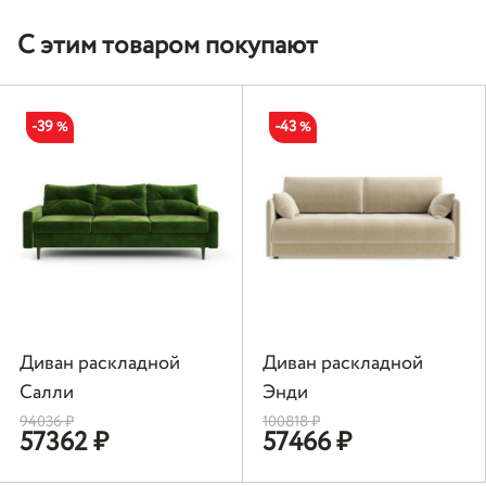
С этим товаром покупают
-39
-43
%
%
Диван раскладной
Диван раскладной
Салли
Энди
94036
₽
100818
₽
57362
₽
57466
₽