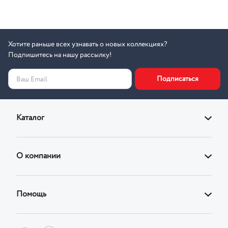
Хотите раньше всех узнавать о новых коллекциях?
Подпишитесь на нашу рассылку!
Подписаться
Ваш Email
Каталог
Диваны
О компании
Кровати
О магазине
Кресла
Помощь
Адреса фирменных магазинов
Стулья
Доставка