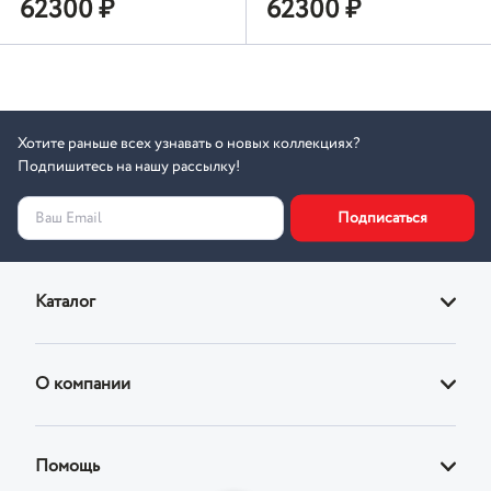
62300
₽
62300
₽
Хотите раньше всех узнавать о новых коллекциях?
Подпишитесь на нашу рассылку!
Подписаться
Ваш Email
Каталог
Диваны
О компании
Кровати
О магазине
Кресла
Помощь
Адреса фирменных магазинов