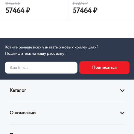
117274
₽
117274
₽
57464
₽
57464
₽
Хотите раньше всех узнавать о новых коллекциях?
Подпишитесь на нашу рассылку!
Подписаться
Ваш Email
Каталог
Диваны
О компании
Кровати
О магазине
Кресла