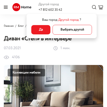
Другой город
+7 812 602 35 42
Ваш город
Другой город
?
Главная
Блог
Коллекции мебели
Диван «Степ» в интерьере
Да
Выбрать другой
Диван «Степ» в интерьере
07.03.2021
1 мин.
4106
Коллекции мебели