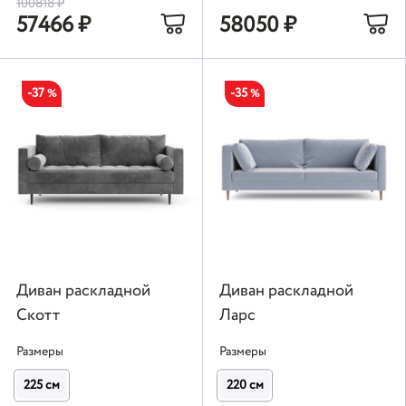
100818
₽
57466
₽
58050
₽
-37
-35
%
%
Диван раскладной
Диван раскладной
Скотт
Ларс
Размеры
Размеры
225 см
220 см