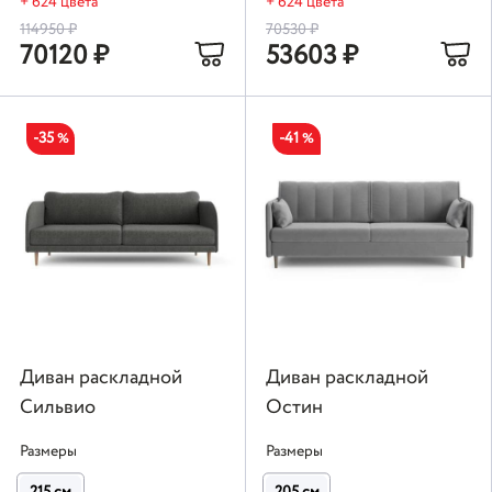
+ 624 цвета
+ 624 цвета
114950
₽
70530
₽
70120
₽
53603
₽
-35
-41
%
%
Диван раскладной
Диван раскладной
Сильвио
Остин
Размеры
Размеры
215 см
205 см