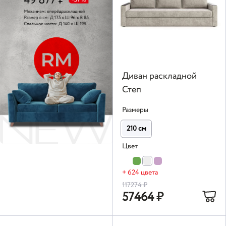
Диван раскладной
Степ
Размеры
210 см
Цвет
+ 624 цвета
117274
₽
57464
₽