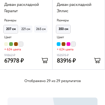
Диван раскладной
Диван раскладной
Геральт
Эллис
Размеры
Размеры
207 см
221 см
265 см
350 см
Цвет
Цвет
+ 624 цвета
+ 624 цвета
91862
₽
152575
₽
67978
₽
83916
₽
Отображено
29
из
29
результатов