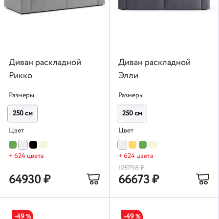
Диван раскладной
Диван раскладной
Рикко
Элли
Размеры
Размеры
250 см
250 см
Цвет
Цвет
+ 624 цвета
+ 624 цвета
125798
₽
64930
₽
66673
₽
-49
-49
%
%