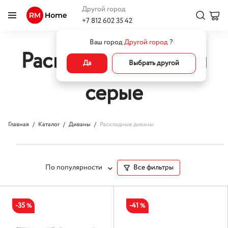
Другой город
+7 812 602 35 42
Ваш город
Другой город
?
Раскладные диваны
Да
Выбрать другой
серые
Главная
Каталог
Диваны
Раскладные диваны
По популярности
Все фильтры
-35
-41
%
%