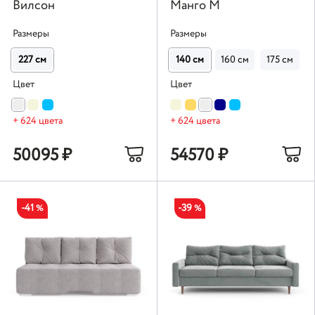
Вилсон
Манго М
Размеры
Размеры
227 см
140 см
160 см
175 см
Цвет
Цвет
+ 624 цвета
+ 624 цвета
50095
₽
54570
₽
-41
-39
%
%