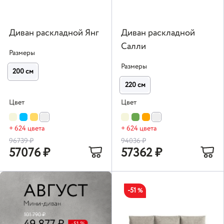
Диван раскладной Янг
Диван раскладной
Салли
Размеры
Размеры
200 см
220 см
Цвет
Цвет
+ 624 цвета
+ 624 цвета
96739
₽
94036
₽
57076
₽
57362
₽
-51
%