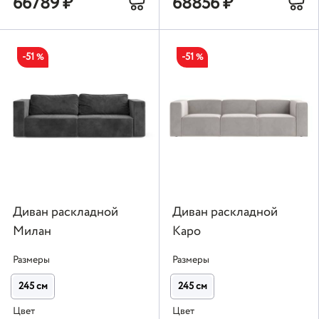
66789
₽
68856
₽
-51
-51
%
%
Диван раскладной
Диван раскладной
Милан
Каро
Размеры
Размеры
245 см
245 см
Цвет
Цвет