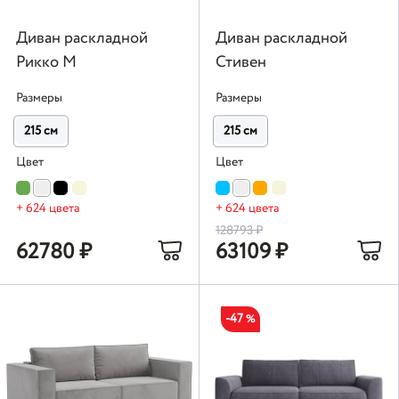
Диван раскладной
Диван раскладной
Рикко М
Стивен
Размеры
Размеры
215 см
215 см
Цвет
Цвет
+ 624 цвета
+ 624 цвета
128793
₽
62780
₽
63109
₽
-47
%