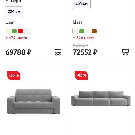
Размеры
254 см
224 см
Цвет
Цвет
+ 624 цвета
+ 624 цвета
98043
₽
69788
₽
72552
₽
-26
-45
%
%