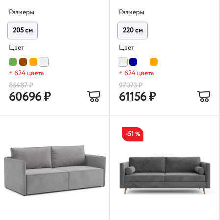
Размеры
Размеры
205 см
220 см
Цвет
Цвет
+ 624 цвета
+ 624 цвета
85487
₽
97073
₽
60696
₽
61156
₽
-51
%