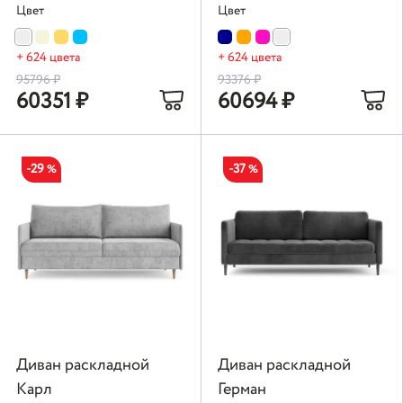
Цвет
Цвет
+ 624 цвета
+ 624 цвета
95796
₽
93376
₽
60351
₽
60694
₽
-29
-37
%
%
Диван раскладной
Диван раскладной
Карл
Герман