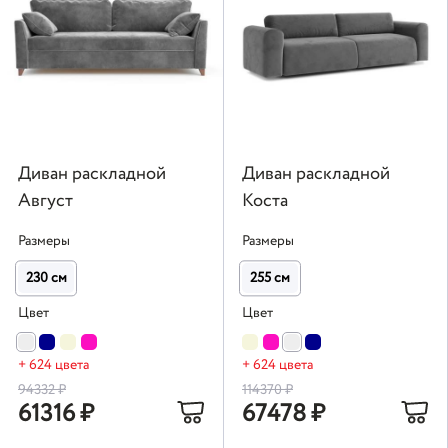
Диван раскладной
Диван раскладной
Август
Коста
Размеры
Размеры
230 см
255 см
Цвет
Цвет
+ 624 цвета
+ 624 цвета
94332
₽
114370
₽
61316
₽
67478
₽