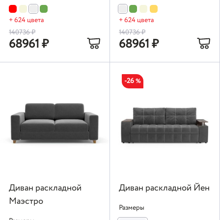
+ 624 цвета
+ 624 цвета
140736
₽
140736
₽
68961
₽
68961
₽
-26
%
Диван раскладной
Диван раскладной Йен
Маэстро
Размеры