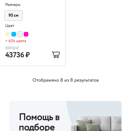
Размеры
95 см
Цвет
+ 624 цвета
59912
₽
43736
₽
Отображено
8
из
8
результатов
Помощь в
подборе