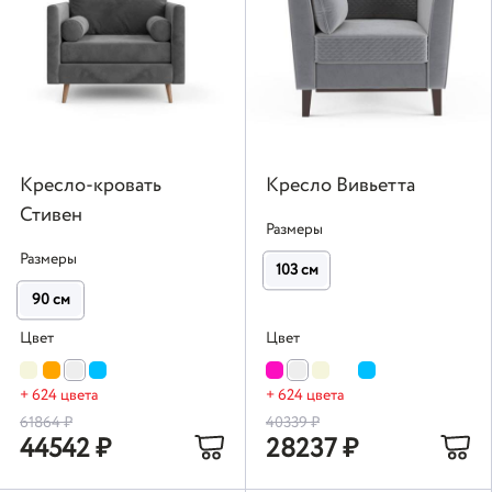
Кресло-кровать
Кресло Вивьетта
Стивен
Размеры
Размеры
103 см
90 см
Цвет
Цвет
+ 624 цвета
+ 624 цвета
61864
₽
40339
₽
44542
₽
28237
₽