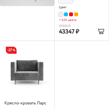
Цвет
+ 624 цвета
57035
₽
43347
₽
-27
%
Кресло-кровать Ларс