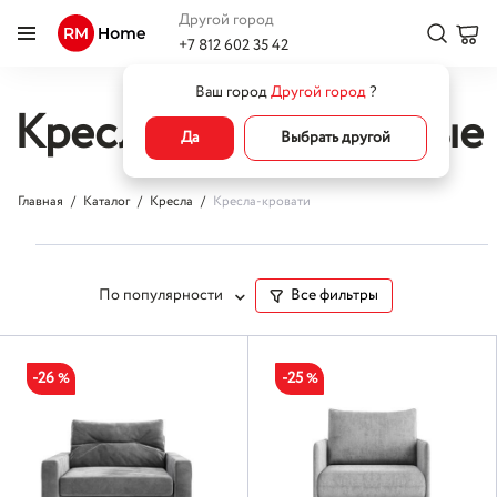
Другой город
+7 812 602 35 42
Ваш город
Другой город
?
Кресла-кровати серые
Да
Выбрать другой
Главная
Каталог
Кресла
Кресла-кровати
По популярности
Все фильтры
-26
-25
%
%