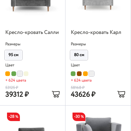
Кресло-кровать Салли
Кресло-кровать Карл
Размеры
Размеры
95 см
80 см
Цвет
Цвет
+ 624 цвета
+ 624 цвета
53125
₽
58168
₽
39312
₽
43626
₽
-28
-30
%
%