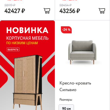
58119
₽
58454
₽
42427
₽
43256
₽
-24
%
Кресло-кровать
Сильвио
Размеры
90 см