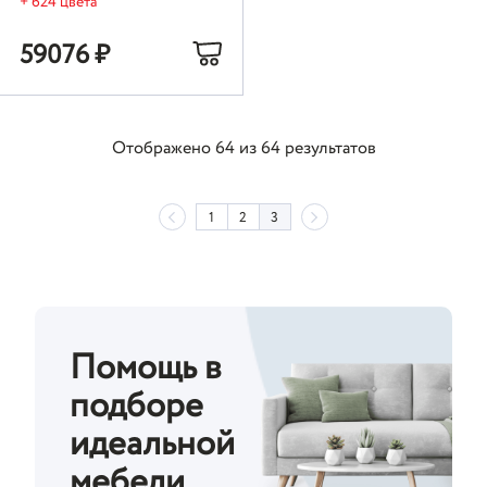
+ 624 цвета
59076
₽
Отображено
64
из
64
результатов
1
2
3
Помощь в
подборе
идеальной
мебели