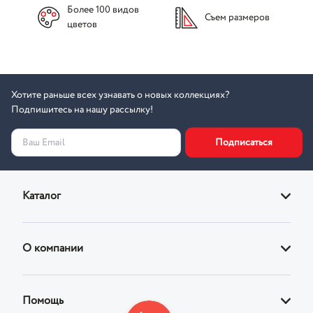
Более 100 видов
Съем размеров
цветов
Хотите раньше всех узнавать о новых коллекциях?
Подпишитесь на нашу рассылку!
Подписаться
Ваш Email
Каталог
Диваны
О компании
Кровати
О магазине
Кресла
Помощь