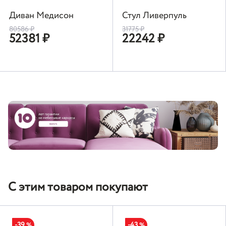
Диван Медисон
Стул Ливерпуль
80586
₽
31775
₽
52381
₽
22242
₽
С этим товаром покупают
-39
-43
%
%