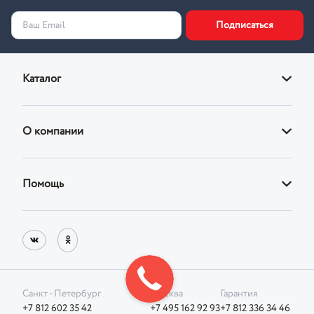
Подписаться
Ваш Email
Каталог
Диваны
О компании
Кровати
О магазине
Кресла
Помощь
Адреса фирменных магазинов
Стулья
Доставка
Реквизиты
Корпусная
Оплата
Блог
Возврат товара
Санкт - Петербург
Москва
Гарантия
Фотографии клиентов
+7 812 602 35 42
+7 495 162 92 93
+7 812 336 34 46