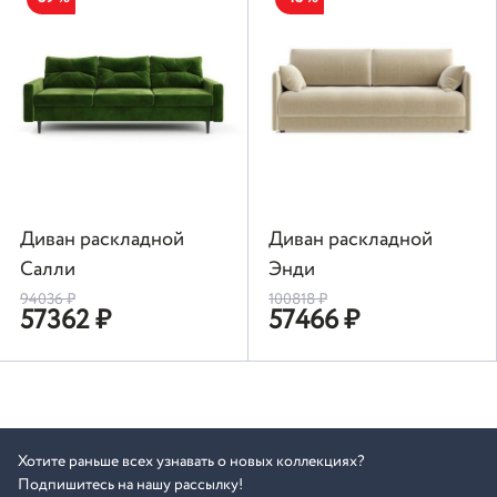
Диван раскладной
Диван раскладной
Салли
Энди
94036
₽
100818
₽
57362
₽
57466
₽
Хотите раньше всех узнавать о новых коллекциях?
Подпишитесь на нашу рассылку!