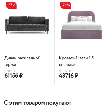
-37
-26
%
%
Диван раскладной
Кровать Меган 1.5
Герман
спальная
97073
₽
59076
₽
61156
₽
43716
₽
С этим товаром покупают