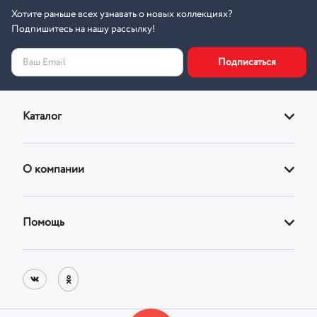
Хотите раньше всех узнавать о новых коллекциях?
Подпишитесь на нашу рассылку!
Подписаться
Ваш Email
Каталог
Диваны
О компании
Кровати
О магазине
Кресла
Помощь
Адреса фирменных магазинов
Стулья
Доставка
Реквизиты
Корпусная
Оплата
Блог