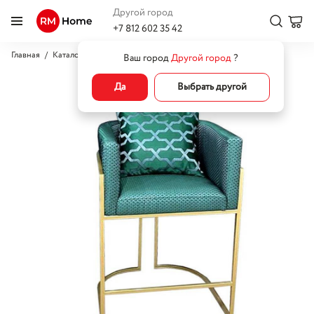
Другой город
+7 812 602 35 42
Главная
Каталог
Стулья
Мягкие стулья
Стул Майами барный
Ваш город
Другой город
?
Да
Выбрать другой