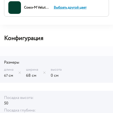
Союз-М Velutto 33
Выбрать другой цвет
Конфигурация
Размеры
длина
ширина
высота
см
68 см
0 см
67
Посадка высота:
50
Посадка глубина: