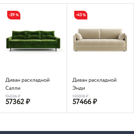
-39
-43
%
%
Диван раскладной
Диван раскладной
Салли
Энди
94036
₽
100818
₽
57362
₽
57466
₽