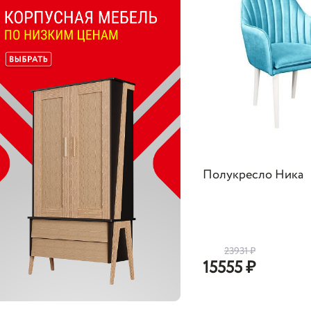
Полукресло Ника
23931
₽
15555
₽