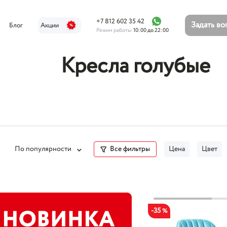
+7 812 602 35 42
Задать в
Блог
Акции
Режим работы:
10:00 до 22:00
Кресла голубые
По популярности
Все фильтры
Цена
Цвет
-35
%