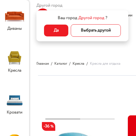
Другой город
Home
Все товары
О компании
Ваш город
Другой город
?
Диваны
Да
Выбрать другой
Главная
Каталог
Кресла
Кресла для отдыха
Кресла
Кровати
-36
%