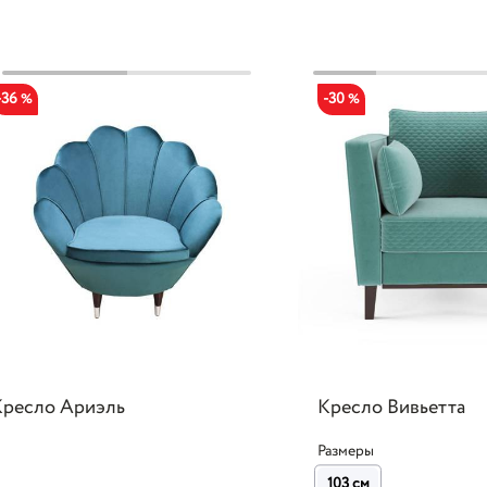
-36
-30
%
%
Кресло Ариэль
Кресло Вивьетта
Размеры
103 см