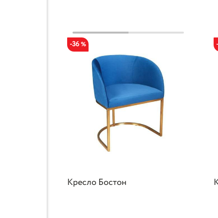
-36
%
Кресло Бостон