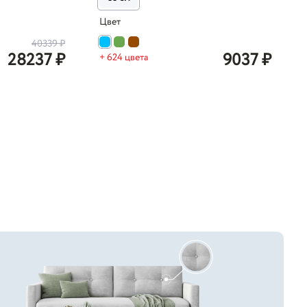
Цвет
40339
₽
28237
₽
9037
₽
+ 624 цвета