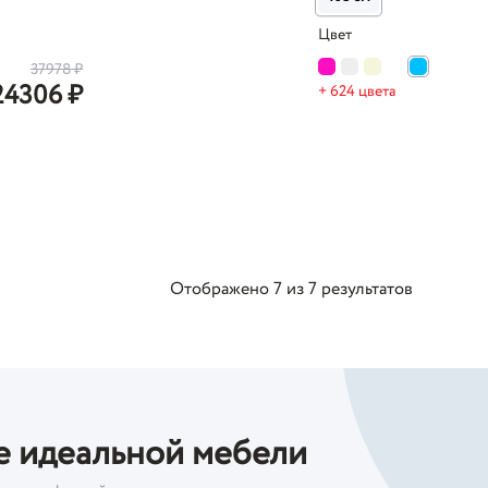
Цвет
37978
₽
24306
₽
+ 624 цвета
Отображено
7
из
7
результатов
е идеальной мебели